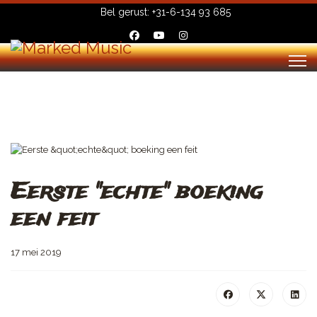
Bel gerust:
+31-6-134 93 685
Eerste "echte" boeking
een feit
17 mei 2019