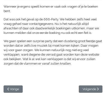
Wanneer je ergens speelt komen er vaak ook vragen of je te boeken
bent.
Dat was ook het geval op de 666-Party. We hebben zelfs heel veel
vraag gehad naar contactgegevens. Nu is het natuurlijk altijd
afwachten of daar ook daadwerkelijk boekingen uitkomen, maar we
kunnen melden dat onze eerste boeking nu ook echt een feit is.
We gaan spelen een surprise party dat een dusdanig groot feestje gaat
worden dat er zelfs live muziek bij moet komen kijken. Daar mogen
wij voor gaan zorgen. We kunnen natuurlijk nog niet erg veel
verklappen, want diegene die verrast gaat worden kan deze website
ook bekijken. Wat ik al wel kan verklappen is dat wij ervoor zullen
zorgen dat de vlammen er vanaf zullen knallen.
Vorig artikel: Een verrassende surpise party
Volgende artikel
Vorige
Volgende