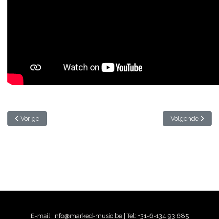
Vorig artikel: Goud van Oud party
Volgende artike
Vorige
Volgende
E-mail:
info@marked-music.be
| Tel:
+31-6-134 93 685