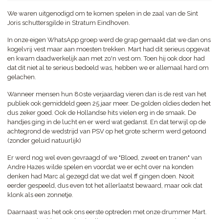
We waren uitgenodigd om te komen spelen in de zaal van de Sint
Joris schuttersgilde in Stratum Eindhoven.
In onze eigen WhatsApp groep werd de grap gemaakt dat we dan ons
kogelvrij vest maar aan moesten trekken. Mart had dit serieus opgevat
en kwam daadwerkelijk aan met zo'n vest om. Toen hij ook door had
dat dit niet al te serieus bedoeld was, hebben we er allemaal hard om
gelachen.
Wanneer mensen hun 80ste verjaardag vieren dan is de rest van het
publiek ook gemiddeld geen 25 jaar meer. De golden oldies deden het
dus zeker goed. Ook de Hollandse hits vielen erg in de smaak. De
handjes ging in de lucht en er werd wat gedanst. En dat terwijl op de
achtegrond de wedstrijd van PSV op het grote scherm werd getoond
(zonder geluid natuurlijk)
Er werd nog wel even gevraagd of we "Bloed, zweet en tranen" van
Andre Hazes wilde spelen en voordat we er echt over na konden
denken had Marc al gezegd dat we dat wel ff gingen doen. Nooit
eerder gespeeld, dus even tot het allerlaatst bewaard, maar ook dat
klonk als een zonnetje.
Daarnaast was het ook ons eerste optreden met onze drummer Mart.